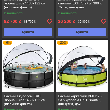
"чорна шкіра" 488х122 см
куполом EXIT "Лайм" 300 х
(пісочний фільтр)
76 см, для дітей
В наявності
В наявності
82 700
26 200
₴
₴
88 700 ₴
30 800 ₴
Купити
Купити
–6%
–20%
Басейн з куполом EXIT
Басейн каркасний 360 х 76
"чорна шкіра" 450х122 см
см з куполом EXIT "Лайм",
(пісочний фільтр)
для дітей, дачі
В наявності
В наявності