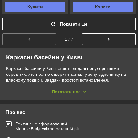
Купити
Купити
Показати ще
1
/ 7
Каркасні басейни у Києві
Каркасні басейни у Києві стають дедалі популярнішими
серед тих, хто прагне створити затишну зону відпочинку на
власному подвір’ї. Завдяки простоті встановлення,
довговічності та широкому асортименту, ці басейни ідеально
підходять для будь-якого бюджету і простору. Магазин Exit-
Показати все
Ukraine.com.ua пропонує киянам унікальні умови придбання
каркасних басейнів, оскільки здійснює прямі закупівлі у
виробників. Це дозволяє нам забезпечувати
Про нас
конкурентоспроможні ціни та високу якість продукції.
Переваги покупки каркасних басейнів у Exit-Ukraine.com.ua:
Рейтинг не сформований
Менше 5 відгуків за останній рік
Завдяки прямим поставкам ми уникаємо
посередників, що робить наші ціни на каркасні басейни