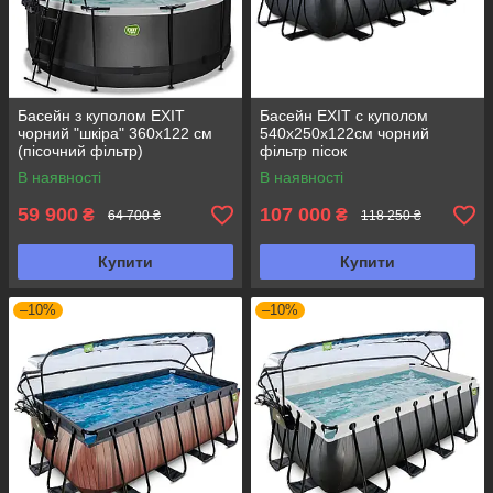
Басейн з куполом EXIT
Басейн EXIT с куполом
чорний "шкіра" 360х122 см
540х250х122см чорний
(пісочний фільтр)
фільтр пісок
В наявності
В наявності
59 900
107 000
₴
₴
64 700 ₴
118 250 ₴
Купити
Купити
–10%
–10%