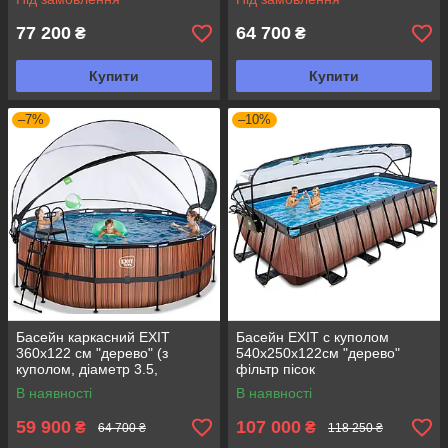
77 200
64 700
₴
₴
Купити
Купити
–7%
–10%
Басейн каркасний EXIT
Басейн EXIT с куполом
360х122 см "дерево" (з
540х250х122см "дерево"
куполом, діаметр 3.5,
фільтр пісок
пісочний фільтр)
В наявності
В наявності
59 900
107 000
₴
₴
64 700 ₴
118 250 ₴