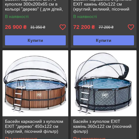
куполом 300х200х65 см в
EXIT камінь 450х122 см
кольорі "дерево" ( для дітей,
(круглий, великий, пісочний
дачі)
фільтр)
В наявності
В наявності
26 900
72 200
₴
₴
31 350 ₴
77 200 ₴
Купити
Купити
Басейн каркасний з куполом
Басейн з куполом EXIT
EXIT "дерево" 450х122 см
камінь 360х122 см (пісочний
(круглий, пісочний фільтр)
фільтр)
Під замовлення
Під замовлення