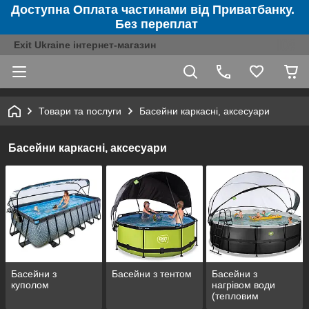
Доступна Оплата частинами від Приватбанку.
Без переплат
Exit Ukraine інтернет-магазин
Товари та послуги
Басейни каркасні, аксесуари
Басейни каркасні, аксесуари
Басейни з
Басейни з тентом
Басейни з
куполом
нагрівом води
(тепловим
насосом)