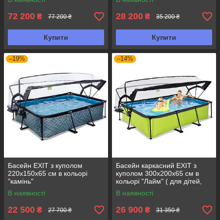
72 200
28 200
₴
₴
77 200 ₴
35 200 ₴
Купити
Купити
–19%
–14%
Басейн EXIT з куполом
Басейн каркасний EXIT з
220х150х65 см в кольорі
куполом 300х200х65 см в
"камінь"
кольорі "Лайм" ( для дітей,
дачі)
В наявності
В наявності
22 500
26 900
₴
₴
27 700 ₴
31 350 ₴