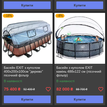
Купити
Купити
–18%
–8%
Басейн EXIT з куполом
Басейн з куполом EXIT
400х200х100см "дерево"
камінь 488х122 см (пісочний
пісочний фільтр
фільтр)
В наявності
В наявності
75 400
82 000
₴
₴
92 400 ₴
88 700 ₴
Купити
Купити