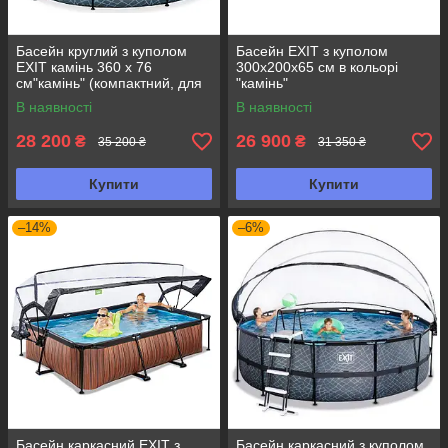
Басейн круглий з куполом
Басейн EXIT з куполом
EXIT камінь 360 х 76
300х200х65 см в кольорі
см"камінь" (компактний, для
"камінь"
дачі і розваг)
В наявності
В наявності
28 200
26 900
₴
₴
35 200 ₴
31 350 ₴
Купити
Купити
–14%
–6%
Басейн каркасний EXIT з
Басейн каркасний з куполом