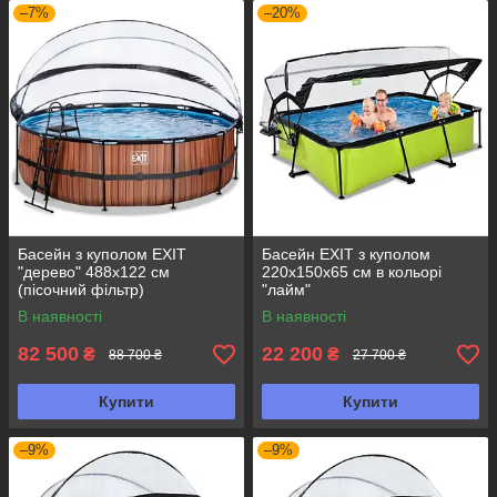
–7%
–20%
Басейн з куполом EXIT
Басейн EXIT з куполом
"дерево" 488х122 см
220х150х65 см в кольорі
(пісочний фільтр)
"лайм"
В наявності
В наявності
82 500
22 200
₴
₴
88 700 ₴
27 700 ₴
Купити
Купити
–9%
–9%