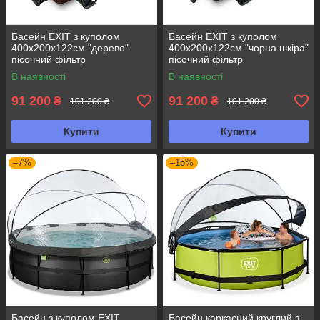
Басейн EXIT з куполом
Басейн EXIT з куполом
400х200х122см "дерево"
400х200х122см "чорна шкіра"
пісочний фільтр
пісочний фільтр
В наявності
В наявності
91 200
91 200
₴
₴
101 200 ₴
101 200 ₴
Купити
Купити
–7%
–15%
Басейн з куполом EXIT
Басейн каркасний круглий з