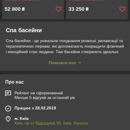
52 800
33 250
₴
₴
Спа басейни
Спа басейни - це унікальне поєднання розкоші, релаксації та
терапевтичних переваг, які допомагають покращити фізичний
і емоційний стан людини. Такі басейни створюють ідеальні
умови для відпочинку, відновлення та зняття стресу. Вода, у
поєднанні з гідромасажем, температурними контрастами та
Показати все
ароматерапією, дарує відчуття гармонії та покращує якість
життя.
Основна мета використання басейнів для спа - це
Про нас
забезпечення релаксації тіла та розуму. Крім того, спа
басейни сприяють покращенню кровообігу, стимуляції обміну
Рейтинг не сформований
Менше 5 відгуків за останній рік
речовин, зменшенню напруги у м’язах та зниженню рівня
стресу. Це ідеальне рішення для тих, хто прагне
Працює з 28.02.2019
оздоровлення у комфортних умовах, не виходячи з дому або
в спа-комплексах.
м. Київ
Спа басейни різняться за призначенням, дизайном та
Київ, пр-кт Відрадний,95, Київ, Україна
функціональними можливостями. Ось найпоширеніші види