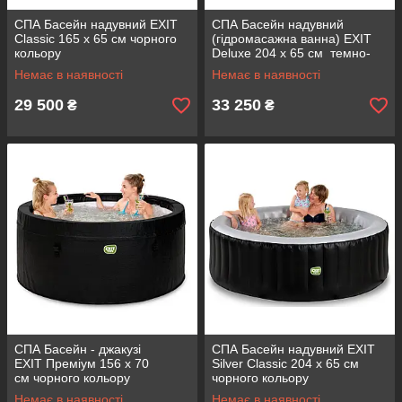
СПА Басейн надувний EXIT
СПА Басейн надувний
Classic 165 x 65 см чорного
(гідромасажна ванна) EXIT
кольору
Deluxe 204 x 65 см темно-
сірого кольору
Немає в наявності
Немає в наявності
29 500
33 250
₴
₴
СПА Басейн - джакузі
СПА Басейн надувний EXIT
EXIT Преміум 156 x 70
Silver Classic 204 x 65 см
см чорного кольору
чорного кольору
Немає в наявності
Немає в наявності