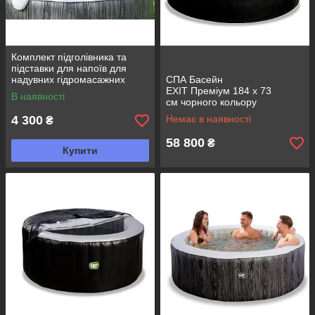
Комплект підголівника та
підставки для напоїв для
надувних гідромасажних
СПА Басейн
ванн
EXIT Преміум 184 x 73
В наявності
см чорного кольору
4 300
Немає в наявності
₴
58 800
₴
Купити