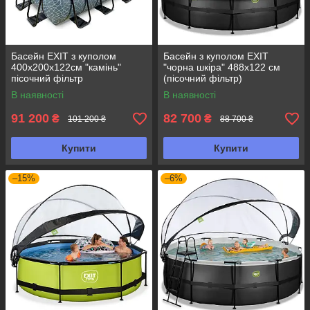
Басейн EXIT з куполом
Басейн з куполом EXIT
400х200х122см "камінь"
"чорна шкіра" 488х122 см
пісочний фільтр
(пісочний фільтр)
В наявності
В наявності
91 200
82 700
₴
₴
101 200 ₴
88 700 ₴
Купити
Купити
–15%
–6%