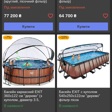
(круглий, пісочний фільтр)
фільтр)
Під замовлення
Під замовлення
77 200
64 700
₴
₴
Купити
Купити
–7%
–10%
Басейн каркасний EXIT
Басейн EXIT с куполом
360х122 см "дерево" (з
540х250х122см "дерево"
куполом, діаметр 3.5,
фільтр пісок
пісочний фільтр)
В наявності
В наявності