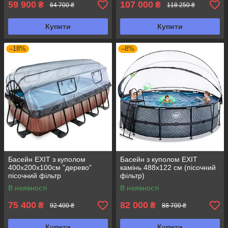
59 900
107 000
₴
₴
64 700 ₴
118 250 ₴
Купити
Купити
–18%
–8%
Басейн EXIT з куполом
Басейн з куполом EXIT
400х200х100см "дерево"
камінь 488х122 см (пісочний
пісочний фільтр
фільтр)
В наявності
В наявності
75 400
82 000
₴
₴
92 400 ₴
88 700 ₴
Купити
Купити