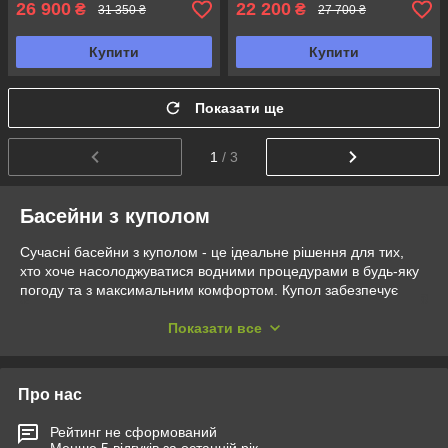
26 900
22 200
₴
₴
31 350 ₴
27 700 ₴
Купити
Купити
Показати ще
1
/ 3
Басейни з куполом
Сучасні басейни з куполом - це ідеальне рішення для тих,
хто хоче насолоджуватися водними процедурами в будь-яку
погоду та з максимальним комфортом. Купол забезпечує
захист, зручність і стильний вигляд. У магазині Exit-
Ukraine.com.ua представлений широкий асортимент басейнів
Показати все
з куполами, які відповідають різним потребам і бюджету.
Переваги басейнів з куполом:
Про нас
1. Захист від погодних умов - головна перевага, яку
пропонують басейни з куполом, - це можливість
Рейтинг не сформований
використання басейну незалежно від погоди. Купол захищає
Менше 5 відгуків за останній рік