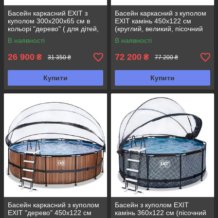
Басейн каркасний EXIT з
Басейн каркасний з куполом
куполом 300х200х65 см в
EXIT камінь 450х122 см
кольорі "дерево" ( для дітей,
(круглий, великий, пісочний
дачі)
фільтр)
В наявності
В наявності
26 900
72 200
₴
₴
31 350 ₴
77 200 ₴
Купити
Купити
Басейн каркасний з куполом
Басейн з куполом EXIT
EXIT "дерево" 450х122 см
камінь 360х122 см (пісочний