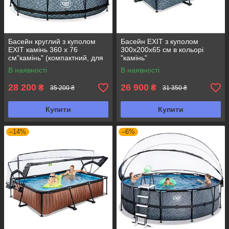
Басейн круглий з куполом
Басейн EXIT з куполом
EXIT камінь 360 х 76
300х200х65 см в кольорі
см"камінь" (компактний, для
"камінь"
дачі і розваг)
В наявності
В наявності
28 200
26 900
₴
₴
35 200 ₴
31 350 ₴
Купити
Купити
–14%
–6%