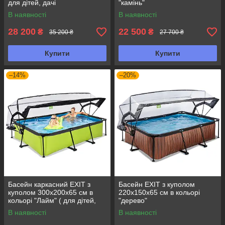
для дітей, дачі
"камінь"
В наявності
В наявності
28 200
22 500
₴
₴
35 200 ₴
27 700 ₴
Купити
Купити
–14%
–20%
Басейн каркасний EXIT з
Басейн EXIT з куполом
куполом 300х200х65 см в
220х150х65 см в кольорі
кольорі "Лайм" ( для дітей,
"дерево"
дачі)
В наявності
В наявності