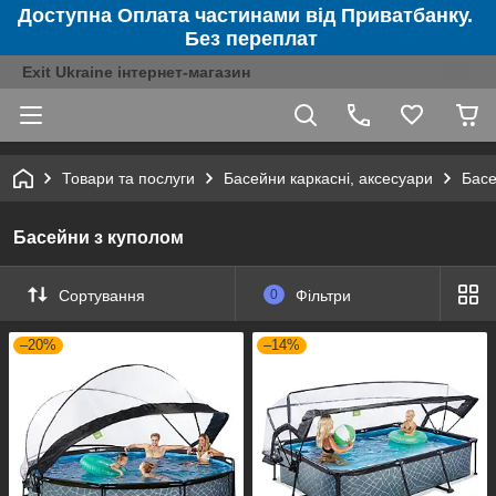
Доступна Оплата частинами від Приватбанку.
Без переплат
Exit Ukraine інтернет-магазин
Товари та послуги
Басейни каркасні, аксесуари
Басе
Басейни з куполом
Сортування
0
Фільтри
–20%
–14%