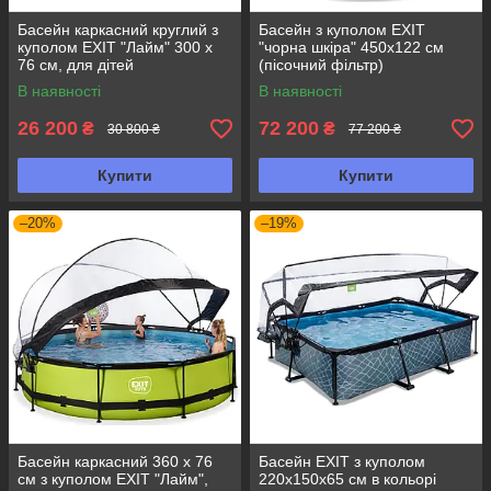
Басейн каркасний круглий з
Басейн з куполом EXIT
куполом EXIT "Лайм" 300 х
"чорна шкіра" 450х122 см
76 см, для дітей
(пісочний фільтр)
В наявності
В наявності
26 200
72 200
₴
₴
30 800 ₴
77 200 ₴
Купити
Купити
–20%
–19%
Басейн каркасний 360 х 76
Басейн EXIT з куполом
см з куполом EXIT "Лайм",
220х150х65 см в кольорі