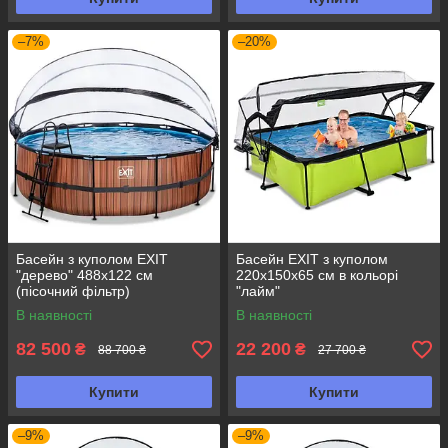
–7%
–20%
Басейн з куполом EXIT
Басейн EXIT з куполом
"дерево" 488х122 см
220х150х65 см в кольорі
(пісочний фільтр)
"лайм"
В наявності
В наявності
82 500
22 200
₴
₴
88 700 ₴
27 700 ₴
Купити
Купити
–9%
–9%