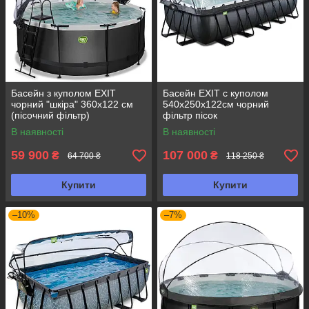
Басейн з куполом EXIT
Басейн EXIT с куполом
чорний "шкіра" 360х122 см
540х250х122см чорний
(пісочний фільтр)
фільтр пісок
В наявності
В наявності
59 900
107 000
₴
₴
64 700 ₴
118 250 ₴
Купити
Купити
–10%
–7%