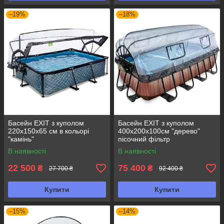
–19%
–18%
Басейн EXIT з куполом
Басейн EXIT з куполом
220х150х65 см в кольорі
400х200х100см "дерево"
"камінь"
пісочний фільтр
В наявності
В наявності
22 500
75 400
₴
₴
27 700 ₴
92 400 ₴
Купити
Купити
–15%
–14%