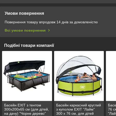
Умови повернення
Повернення товару впродовж 14 днів за домовленістю
Всі умови повернення
Подібні товари компанії
Басейн EXIT з тентом
Басейн каркасний круглий
Басе
300х200х65 см (для дітей,
з куполом EXIT "Лайм"
76 с
на дачу) "Чорне дерево"
300 х 76 см, для дітей
"Лай