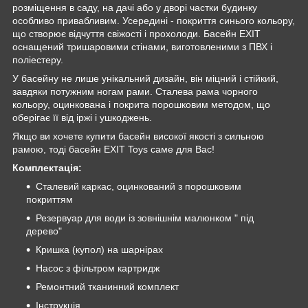
розміщення в саду, на дачі або у дворі частки будинку
особливо привабливим. Усередині - покриття синього кольору,
що створює відчуття свіжості і прохолоди. Басейн EXIT
оснащений тришаровими стінами, виготовленими з ПВХ і
поліестеру.
У басейну не лише унікальний дизайн, він міцний і стійкий,
завдяки потужним ногам рами. Сталева рама чорного
кольору, оцинкована і покрита порошковим методом, що
оберігає її від іржі і ушкоджень.
Якщо ви хочете купити басейн високої якості з сильною
рамою, тоді басейн EXIT Toys саме для Вас!
Комплектація:
Сталевий каркас, оцинкований з порошковим
покриттям
Резервуар для води із зовнішнім малюнком " під
дерево"
Кришка (купол) на шарнірах
Насос з фільтром картридж
Ремонтний тканинний комплект
Інструкція