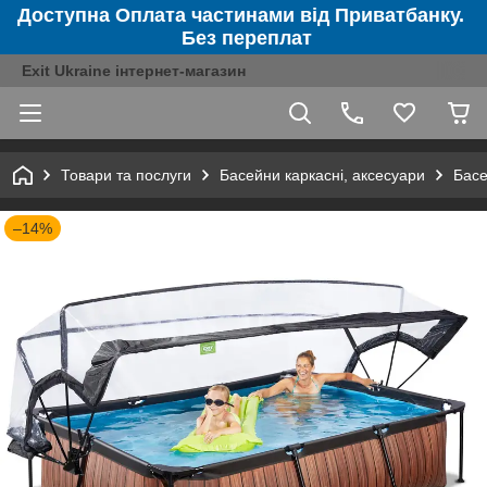
Доступна Оплата частинами від Приватбанку.
Без переплат
Exit Ukraine інтернет-магазин
Товари та послуги
Басейни каркасні, аксесуари
Басе
–14%