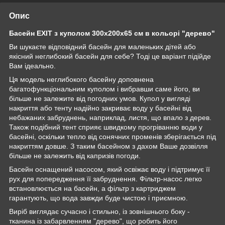
Опис
Басейн EXIT з куполом 300х200х65 см в кольорі "дерево"
Ви шукаєте відповідний басейн для маленьких дітей або
якісний неглибокий басейн для себе? Тоді це варіант підійде
Вам ідеально.
Ця модель неглибокого басейну доповнена
багатофункціональним куполом і вибравши саме його, ви
більше не залежите від погодних умов. Купол у вигляді
накриття або тенту надійно закриває воду у басейні від
небажаних забруднень, наприклад, листя, що впало з дерев.
Також подібний тент сприяє швидкому прогріванню води у
басейні, оскільки тепло від сонячних променів зберігається під
накриттям довше. З таким басейном з дахом Ваше дозвілля
більше не залежить від капризів погоди.
Басейн оснащений насосом, який освіжає воду і підтримує її
рух для попередження її забруднення. Фільтр-насос легко
встановлюється на басейн, а фільтр з картриджем
гарантують, що вода завжди буде чистою і приємною.
Виріб виглядає сучасно і стильно, із зовнішнього боку -
тканина із забарвленням "дерево", що робить його