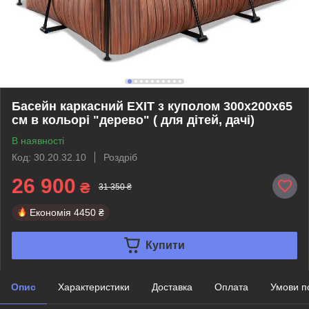
Басейн каркасний EXIT з куполом 300х200х65
см в кольорі "дерево" ( для дітей, дачі)
В наявності
Код: 30.20.32.10
Роздріб
26 900
₴
31 350 ₴
Економія
4450 ₴
Купити
Опис
Характеристики
Доставка
Оплата
Умови п