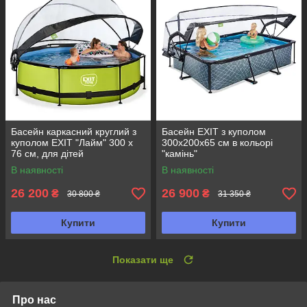
Басейн каркасний круглий з
Басейн EXIT з куполом
куполом EXIT "Лайм" 300 х
300х200х65 см в кольорі
76 см, для дітей
"камінь"
В наявності
В наявності
26 200
26 900
₴
₴
30 800 ₴
31 350 ₴
Купити
Купити
Показати ще
Про нас