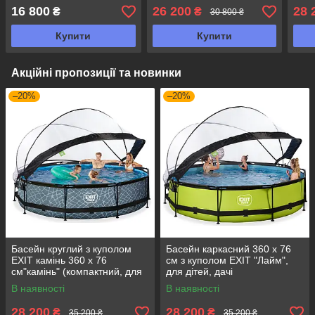
16 800
26 200
28 
₴
₴
30 800 ₴
Купити
Купити
Акційні пропозиції та новинки
–20%
–20%
Басейн круглий з куполом
Басейн каркасний 360 х 76
EXIT камінь 360 х 76
см з куполом EXIT "Лайм",
см"камінь" (компактний, для
для дітей, дачі
дачі і розваг)
В наявності
В наявності
28 200
28 200
₴
₴
35 200 ₴
35 200 ₴