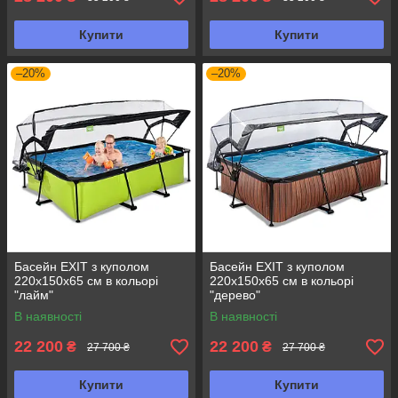
Купити
Купити
–20%
–20%
Басейн EXIT з куполом
Басейн EXIT з куполом
220х150х65 см в кольорі
220х150х65 см в кольорі
"лайм"
"дерево"
В наявності
В наявності
22 200
22 200
₴
₴
27 700 ₴
27 700 ₴
Купити
Купити