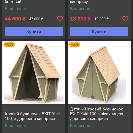
бежевий
кипарису
В наявності
В наявності
44 600
18 800
₴
₴
47 000 ₴
19 800 ₴
Купити
Купити
–6%
–5%
Дитячий ігровий будиночок
Ігровий будиночок EXIT Yuki
EXIT Yuki 100 з пісочницею, з
100, з деревини кипариса
деревини кипариса
В наявності
В наявності