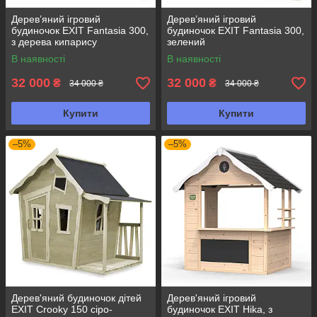
Дерев’яний ігровий
Дерев’яний ігровий
будиночок EXIT Fantasia 300,
будиночок EXIT Fantasia 300,
з дерева кипарису
зелений
В наявності
В наявності
32 000
32 000
₴
₴
34 000 ₴
34 000 ₴
Купити
Купити
–5%
–5%
Дерев'яний будиночок дітей
Дерев'яний ігровий
EXIT Crooky 150 сіро-
будиночок EXIT Hika, з