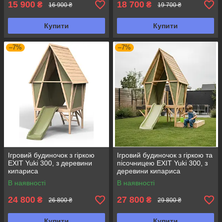
15 900
18 700
₴
₴
16 900 ₴
19 700 ₴
Купити
Купити
–7%
–7%
Ігровий будиночок з гіркою
Ігровий будиночок з гіркою та
EXIT Yuki 300, з деревини
пісочницею EXIT Yuki 300, з
кипариса
деревини кипариса
В наявності
В наявності
24 800
27 800
₴
₴
26 800 ₴
29 800 ₴
Купити
Купити