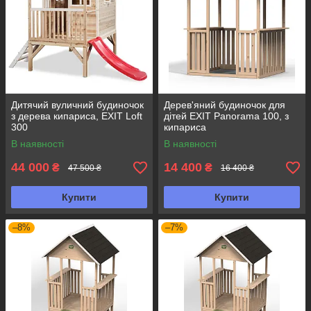
Дитячий вуличний будиночок
Дерев'яний будиночок для
з дерева кипариса, EXIT Loft
дітей EXIT Panorama 100, з
300
кипариса
В наявності
В наявності
44 000
14 400
₴
₴
47 500 ₴
16 400 ₴
Купити
Купити
–8%
–7%