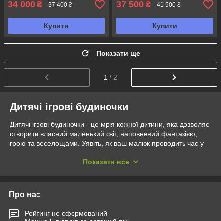
34 000
37 500
₴
₴
37 400 ₴
41 500 ₴
Купити
Купити
Показати ще
1
/ 2
Дитячі ігрові будиночки
Дитячі ігрові будиночки - це мрія кожної дитини, яка дозволяє
створити власний маленький світ, наповнений фантазією,
грою та веселощами. Уявіть, як ваш малюк проводить час у
своєму особистому просторі, де можна гратися, мріяти і
запрошувати друзів. У магазині Exit-Ukraine.com.ua
Показати все
представлений широкий вибір дитячих ігрових будиночків за
доступними цінами, які стануть улюбленим місцем для розваг
та відпочинку ваших дітей. Чудовою альтернативою для
Про нас
розваг у нас також у наявності, продаються за найкращими
цінами -
дитячі ігрові майданчики
.
Рейтинг не сформований
Менше 5 відгуків за останній рік