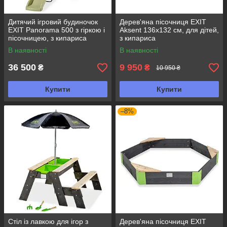
Дитячий ігровий будиночок
Дерев'яна пісочниця EXIT
EXIT Panorama 500 з гіркою і
Aksent 136x132 см, для дітей,
пісочницею, з кипариса
з кипариса
В наявності
В наявності
36 500
9 950
₴
₴
10 950 ₴
Купити
Купити
–8%
Стіл із лавкою для ігор з
Дерев'яна пісочниця EXIT