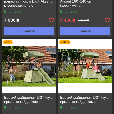
водою та піском EXIT Aksent,
Aksent 160×140 см
із сонцезахисною
(шестикутна)
парасолькою
В наявності
В наявності
7 900
5 450
₴
₴
5 950 ₴
Купити
Купити
–9%
–10%
Ігровий майданчик EXIT Ivy з
Ігровий майданчик EXIT Ivy з
гіркою та гойдалкою
гіркою та гойдалками
В наявності
В наявності