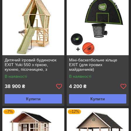
Дитячий ігровий будиночок
Міні-баскетбольне кільце
EXIT Yuki 550 з гіркою,
EXIT (для ігрових
кухнею, пісочницею, з
майданчиків)
кипариса
В наявності
В наявності
38 900
4 200
₴
₴
Купити
Купити
–7%
–12%