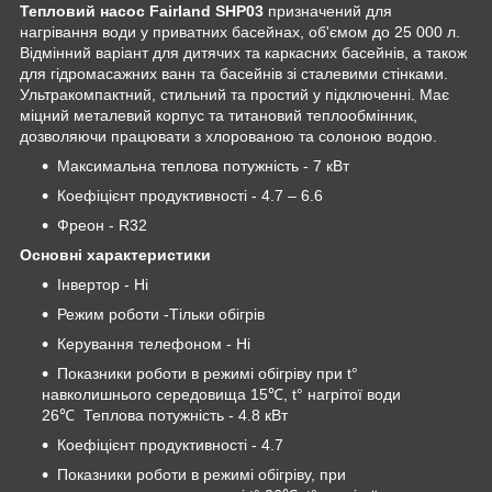
Тепловий насос Fairland SHP03
призначений для
нагрівання води у приватних басейнах, об'ємом до 25 000 л.
Відмінний варіант для дитячих та каркасних басейнів, а також
для гідромасажних ванн та басейнів зі сталевими стінками.
Ультракомпактний, стильний та простий у підключенні. Має
міцний металевий корпус та титановий теплообмінник,
дозволяючи працювати з хлорованою та солоною водою.
Максимальна теплова потужність - 7 кВт
Коефіцієнт продуктивності - 4.7 – 6.6
Фреон - R32
Основні характеристики
Інвертор - Ні
Режим роботи -Тільки обігрів
Керування телефоном - Ні
Показники роботи в режимі обігріву при t°
навколишнього середовища 15℃, t° нагрітої води
26℃ Теплова потужність - 4.8 кВт
Коефіцієнт продуктивності - 4.7
Показники роботи в режимі обігріву, при