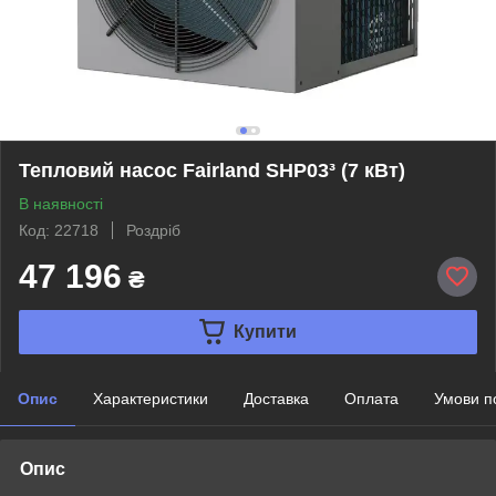
Тепловий насос Fairland SHP03³ (7 кВт)
В наявності
Код: 22718
Роздріб
47 196
₴
Купити
Опис
Характеристики
Доставка
Оплата
Умови п
Опис