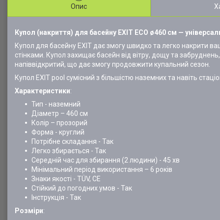
Опис
Х
Купол (накриття) для басейну EXIT ECO ø460 см — універсал
Купол для басейну EXIT дає змогу швидко та легко накрити ваш 
стінками. Купол захищає басейн від вітру, дощу та забруднень
напіввідкритий, що дає змогу продовжити купальний сезон.
Купол EXIT pool сумісний з більшістю наземних та навіть стаці
Характеристики
:
Тип - наземний
Діаметр – 460 см
Колір – прозорий
Форма - круглий
Потрібне складання - Так
Легко збирається - Так
Середній час для збирання (2 людини) - 45 хв
Мінімальний період використання – 6 років
Знаки якості - TÜV, CE
Стійкий до погодних умов - Так
Інструкція - Так
Розміри
: