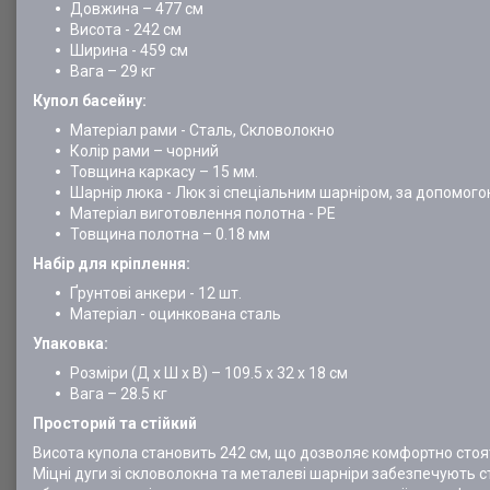
Довжина – 477 см
Висота - 242 см
Ширина - 459 см
Вага – 29 кг
Купол басейну:
Матеріал рами - Сталь, Скловолокно
Колір рами – чорний
Товщина каркасу – 15 мм.
Шарнір люка - Люк зі спеціальним шарніром, за допомог
Матеріал виготовлення полотна - PE
Товщина полотна – 0.18 мм
Набір для кріплення:
Ґрунтові анкери - 12 шт.
Матеріал - оцинкована сталь
Упаковка:
Розміри (Д х Ш х В) – 109.5 х 32 х 18 см
Вага – 28.5 кг
Просторий та стійкий
Висота купола становить 242 см, що дозволяє комфортно стояти
Міцні дуги зі скловолокна та металеві шарніри забезпечують сті