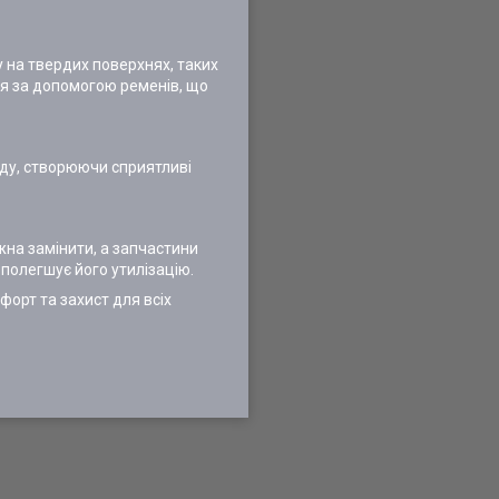
у на твердих поверхнях, таких
ся за допомогою ременів, що
оду, створюючи сприятливі
жна замінити, а запчастини
 полегшує його утилізацію.
форт та захист для всіх