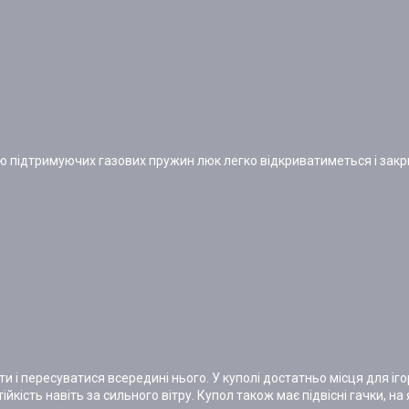
ою підтримуючих газових пружин люк легко відкриватиметься і зак
 і пересуватися всередині нього. У куполі достатньо місця для ігор
йкість навіть за сильного вітру. Купол також має підвісні гачки, на