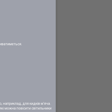
риватиметься.
, наприклад, для кидків м'яча.
 які можна повісити світильники