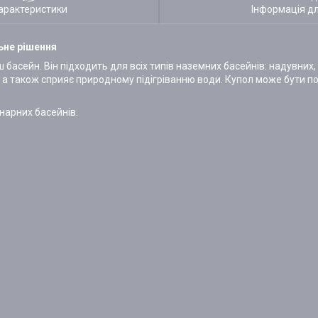
арактеристики
Інформація д
ьне рішення
басейн. Він підходить для всіх типів наземних басейнів: надувних, 
, а також сприяє природному підігріванню води. Купол може бути п
онарних басейнів.