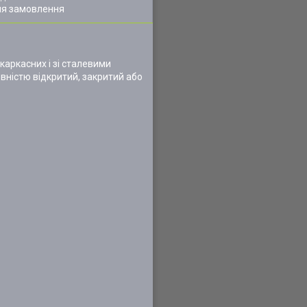
ля замовлення
каркасних і зі сталевими
овністю відкритий, закритий або