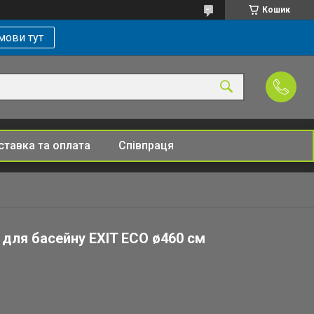
Кошик
мови тут
тавка та оплата
Співпраця
 для басейну EXIT ECO ø460 см