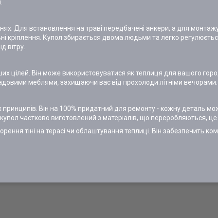
.
хнях. Для встановлення на траві передбачені анкери, а для монтаж
ьні кріплення. Купол збирається двома людьми та легко регулюєть
д вітру.
інших цілей. Він може використовуватися як теплиця для вашого гор
садовими меблями, захищаючи вас від прохолоди літніми вечорами.
 принципів. Він на 100% придатний для ремонту - кожну деталь мо
о, купол частково виготовлений з матеріалів, що переробляються, це
орення тіні на терасі чи облаштування теплиці. Він забезпечить ком