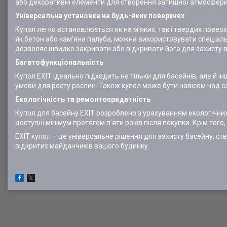
або декоративні елементи для створення затишної атмосфери
Універсальна установка на будь-яких поверхнях
Купол легко встановлюється як на м'яких, так і твердих повер
як бетон або кам'яна палуба, можна використовувати спеціал
дозволяє швидко закривати або відкривати його для захисту ві
Багатофункціональність
Купол EXIT ідеально підходить не тільки для басейнів, але й 
умови для росту рослин. Також купол може бути навісом над 
Екологічність та ремонтопридатність
Купол для басейну EXIT розроблено з урахуванням екологічних
доступні мінімум протягом п'яти років після покупки. Крім тог
EXIT купол – це універсальне рішення для захисту басейну, ств
відкритих майданчиків вашого будинку.