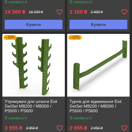
В наявності
В наявності
14 580
2 160
₴
₴
16 200 ₴
2 400 ₴
Купити
Купити
–10%
–10%
Утримувачі для штанги Exit
Турнік для віджимання Exit
GetSet MB200 / MB300 /
GetSet MB200 / MB300 /
PS500 / PS600
PS500 / PS600
В наявності
В наявності
3 555
2 655
₴
₴
3 950 ₴
2 950 ₴