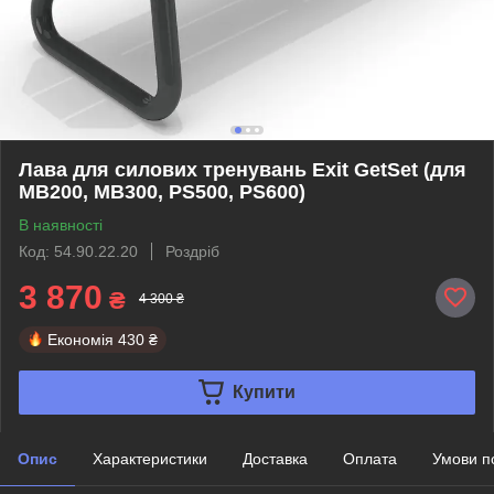
Лава для силових тренувань Exit GetSet (для
MB200, MB300, PS500, PS600)
В наявності
Код: 54.90.22.20
Роздріб
3 870
₴
4 300 ₴
Економія
430 ₴
Купити
Опис
Характеристики
Доставка
Оплата
Умови п