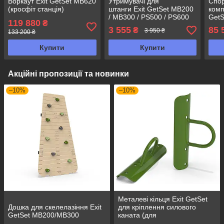
Воркаут Exit GetSet MB620
Утримувачі для
Спор
(кросфіт станція)
штанги Exit GetSet MB200
комп
/ MB300 / PS500 / PS600
GetS
119 880
₴
3 555
85 
₴
3 950 ₴
133 200 ₴
Купити
Купити
Акційні пропозиції та новинки
–10%
–10%
Металеві кільця Exit GetSet
Дошка для скелелазіння Exit
для кріплення силового
GetSet MB200/MB300
каната (для
MB200,MB300,PS500,PS600)