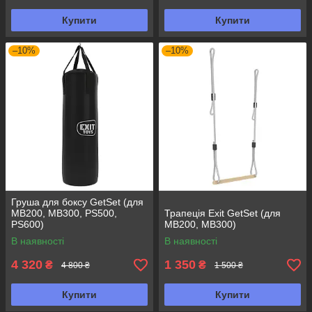
Купити
Купити
–10%
–10%
Груша для боксу GetSet (для
MB200, MB300, PS500,
Трапеція Exit GetSet (для
PS600)
MB200, MB300)
В наявності
В наявності
4 320
1 350
₴
₴
4 800 ₴
1 500 ₴
Купити
Купити