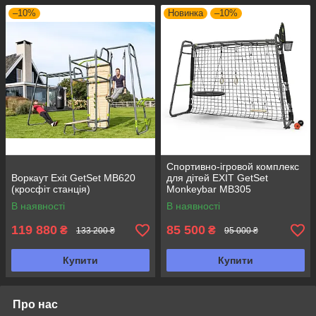
–10%
Новинка
–10%
Спортивно-ігровой комплекс
Воркаут Exit GetSet MB620
для дітей EXIT GetSet
(кросфіт станція)
Monkeybar MB305
В наявності
В наявності
119 880
85 500
₴
₴
133 200 ₴
95 000 ₴
Купити
Купити
Про нас