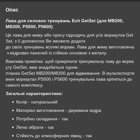
Опис
Лава для силових тренувань Exit GetSet (для MB200,
MB300, PS500, PS600)
Ця лава для жиму або пресу підходить для усіх воркаутов Get
Set, з її допомогою Ви зможете додати
до своїх тренувань всілякі вправи. Лава для жиму виготовлена
з кедрових панелей із стійкою основою з металу.
Важлива примітка: щоб прикріпити тренувальну лаву до ворка
уту GetSet, вам знадобиться турнік-
планка GetSet MB200/MB300 для віджимання. В мультиспорти
вних воркаутах PS500 і PS600 тренувальна лава кріпиться до
самого комплексу.
Загальні характеристики:
Колір - натуральний
Матеріал виготовлення - деревина кедра
Потрібно складання - так
Легко зібрати - так
Стійкість до атмосферних явищ - так