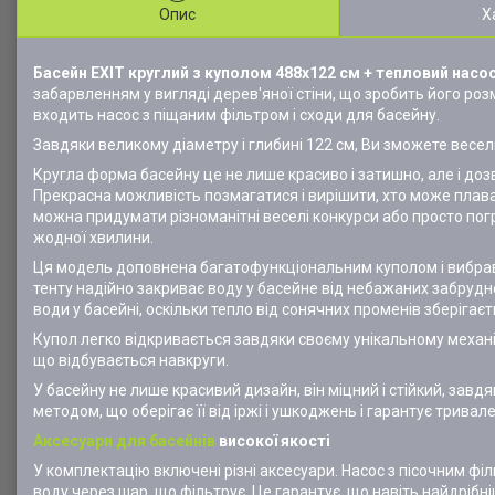
Опис
Х
Басейн EXIT круглий з куполом 488х122 см + тепловий насос
забарвленням у вигляді дерев'яної стіни, що зробить його роз
входить насос з піщаним фільтром і сходи для басейну.
Завдяки великому діаметру і глибині 122 см, Ви зможете веселит
Кругла форма басейну це не лише красиво і затишно, але і доз
Прекрасна можливість позмагатися і вирішити, хто може плават
можна придумати різноманітні веселі конкурси або просто погр
жодної хвилини.
Ця модель доповнена багатофункціональним куполом і вибравш
тенту надійно закриває воду у басейне від небажаних забрудн
води у басейні, оскільки тепло від сонячних променів зберігає
Купол легко відкривається завдяки своєму унікальному механіз
що відбувається навкруги.
У басейну не лише красивий дизайн, він міцний і стійкий, за
методом, що оберігає її від іржі і ушкоджень і гарантує трива
Аксесуари для басейнів
високої якості
У комплектацію включені різні аксесуари. Насос з пісочним фі
воду через шар, що фільтрує. Це гарантує, що навіть найдрібні