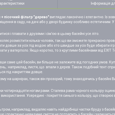
арактеристики
Інформація д
 + пісочний фільтр "дерево"
виглядає лаконічно і елегантно. Із зов
міщення в саду, на дачі або у дворі будинку особливо естетичним. 
ися і плавати з друзями і сім'єю в цьому басейні усе літо.
воляє розмістити кілька чоловік, так що ви зможете прекрасно пров
и довше за усіх під водою або хто швидше за усіх буде збирати іг
ати у ватерполо. Якщо коротко, то з круглими басейнами від EXIT 
и саме цей басейн, ви більше не залежите від погодних умов. Куп
ень, наприклад, листя, що впали з дерев. Також подібний тент сп
ться під накриттям довше.
му на шарнірах, також він прозорий, тому знаходячись у басейні В
вдяки чотирнадцяти ногам рами. Сталева рама чорного кольору оцин
ле використання. Усередині - покриття синього кольору, що створює в
льтром, наприклад, видаляє навіть найдрібніші частки бруду з басе
ше і практично невидиме сміття не потрапить у басейн і залишиться