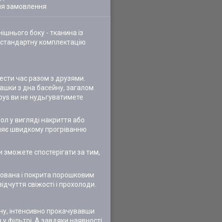
ля замовлення
нішнього боку - тканина із
У стандартну комплектацію
ести час разом з друзями.
рашки з дна басейну, загалом
Toys ви не нудьгуватимете
ол у вигляді накриття або
рияє швидкому прогріванню
и зможете спостерігати за тим,
кована і покрита порошковим
ідчуття свіжості і прохолоди.
йну, інтенсивно прокачувавши
 у фільтрі. А завдяки наявності