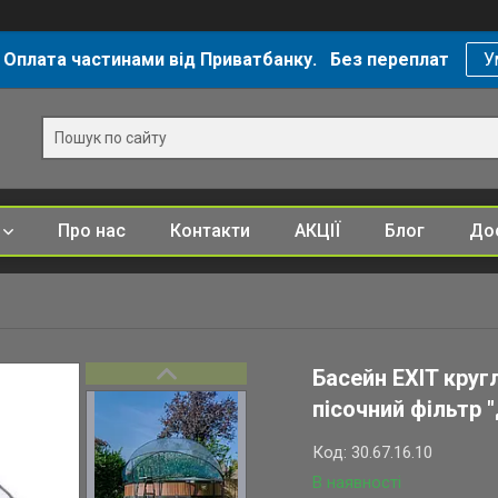
 Оплата частинами від Приватбанку. Без переплат
У
Про нас
Контакти
АКЦІЇ
Блог
Дос
Басейн EXIT круг
пісочний фільтр 
Код:
30.67.16.10
В наявності