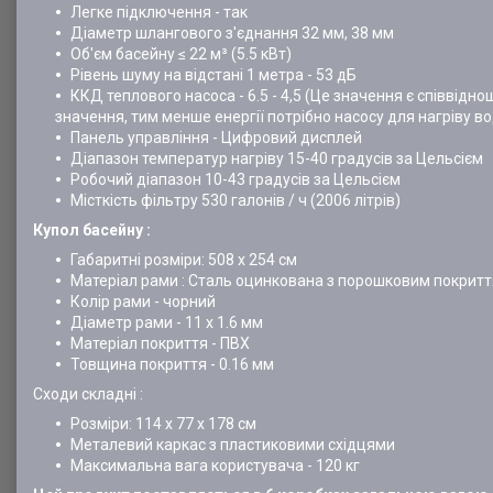
Легке підключення - так
Діаметр шлангового з'єднання 32 мм, 38 мм
Об'єм басейну ≤ 22 м³ (5.5 кВт)
Рівень шуму на відстані 1 метра - 53 дБ
ККД теплового насоса - 6.5 - 4,5 (Це значення є співвідн
значення, тим менше енергії потрібно насосу для нагріву в
Панель управління - Цифровий дисплей
Діапазон температур нагріву 15-40 градусів за Цельсієм
Робочий діапазон 10-43 градусів за Цельсієм
Місткість фільтру 530 галонів / ч (2006 літрів)
Купол басейну :
Габаритні розміри: 508 х 254 см
Матеріал рами : Сталь оцинкована з порошковим покритт
Колір рами - чорний
Діаметр рами - 11 х 1.6 мм
Матеріал покриття - ПВХ
Товщина покриття - 0.16 мм
Сходи складні :
Розміри: 114 х 77 х 178 см
Металевий каркас з пластиковими східцями
Максимальна вага користувача - 120 кг