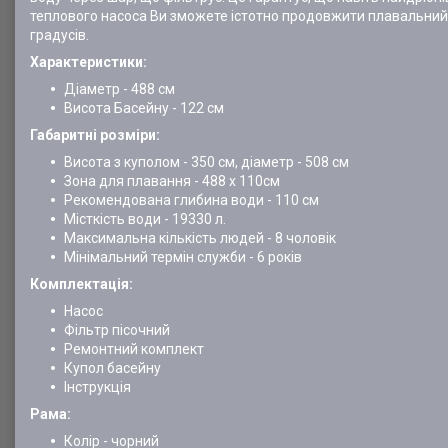
теплового насоса Ви зможете істотно продовжити плавальний с
градусів.
Характеристики:
Діаметр - 488 см
Висота Басейну - 122 см
Габаритні розміри:
Висота з куполом - 350 см, діаметр - 508 см
Зона для плавання - 488 х 110см
Рекомендована глибина води - 110 см
Місткість води - 19330 л.
Максимальна кількість людей - 8 чоловік
Мінімальний термін служби - 6 років
Комплектація:
Насос
Фільтр пісочний
Ремонтний комплект
Купол басейну
Інструкція
Рама:
Колір - чорний