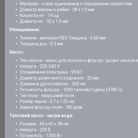
Матеріал - сталь оцинкована з порошковим покриттям
Діаметр верхньої рейки - 38 х 1.0 мм
Кількість ніг - 14 од.
Діаметр ніг - 32 х 1.0 мм
Облицювання:
Тканина - матеріал ПВХ Товщина - 0.68 мм
Товщина дна - 0.3 мм
Насос:
Тип насоса - насос для пісочного фільтру (шланг насоса
Напруга - 220-240 V
Споживання електрики - 90 ВТ
Діаметр шлангового з'єднання - 32 мм
Довжина дроту кабелю - 200 см
Потужність фільтру - 1000 галонів/годину (3785 л)
Тип піску - кварцовий пісок
Розмір зерна - 0.7 х 1.25 см
Заміна фільтру після - 180 днів
Тепловий насос - нагрів води:
Розміри - 40 х 45 х 38 см
Напруга - 230 В
Потужність - 1300 Вт