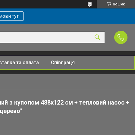
Кошик
мови тут
тавка та оплата
Співпраця
лий з куполом 488х122 см + тепловий насос +
"дерево"