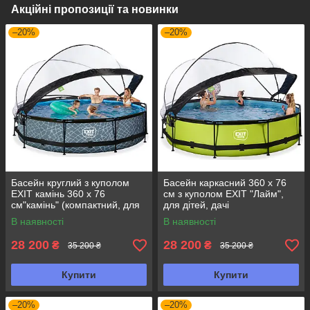
Акційні пропозиції та новинки
–20%
–20%
Басейн круглий з куполом
Басейн каркасний 360 х 76
EXIT камінь 360 х 76
см з куполом EXIT "Лайм",
см"камінь" (компактний, для
для дітей, дачі
дачі і розваг)
В наявності
В наявності
28 200
28 200
₴
₴
35 200 ₴
35 200 ₴
Купити
Купити
–20%
–20%