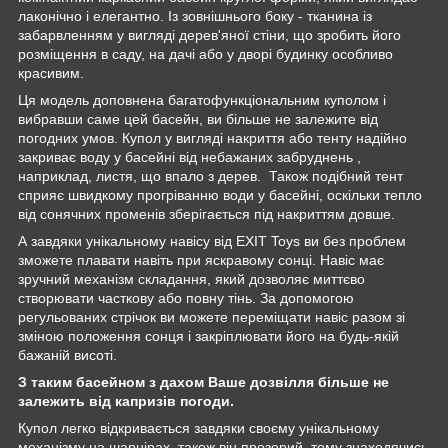
лаконічно і елегантно. Із зовнішнього боку - тканина із
забарвленням у вигляді дерев'яної стіни, що зробить його
розміщення в саду, на дачі або у дворі будинку особливо
красивим.
Ця модель доповнена багатофункціональним куполом і
вибравши саме цей басейн, ви більше не залежите від
погодних умов. Купол у вигляді накриття або тенту надійно
закриває воду у басейні від небажаних забруднень ,
наприклад, листя, що впало з дерев. Також подібний тент
сприяє швидкому прогріванню води у басейні, оскільки тепло
від сонячних променів зберігається під накриттям довше.
А завдяки унікальному навісу від EXIT Toys ви без проблем
зможете плавати навіть при яскравому сонці. Навіс має
зручний механізм складання, який дозволяє миттєво
створювати часткову або повну тінь. За допомогою
регульованих стрічок ви можете переміщати навіс разом зі
зміною положення сонця і закріплювати його на будь-якій
бажаній висоті.
З таким басейном з дахом Ваше дозвілля більше не
залежить від капризів погоди.
Купол легко відкривається завдяки своєму унікальному
механізму на шарнірах, також він прозорий, тому знаходячись