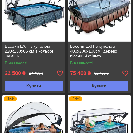
Басейн EXIT з куполом
Басейн EXIT з куполом
220х150х65 см в кольорі
400х200х100см "дерево"
"камінь"
пісочний фільтр
В наявності
В наявності
22 500
75 400
₴
₴
27 700 ₴
92 400 ₴
Купити
Купити
–15%
–14%