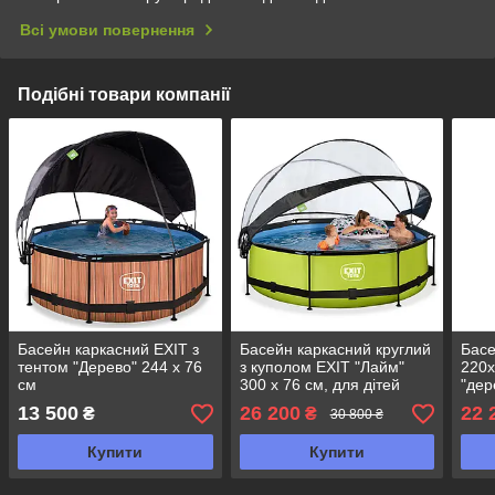
Всі умови повернення
Подібні товари компанії
Басейн каркасний EXIT з
Басейн каркасний круглий
Басе
тентом "Дерево" 244 х 76
з куполом EXIT "Лайм"
220х
см
300 х 76 см, для дітей
"дер
13 500
26 200
22 
₴
₴
30 800 ₴
Купити
Купити