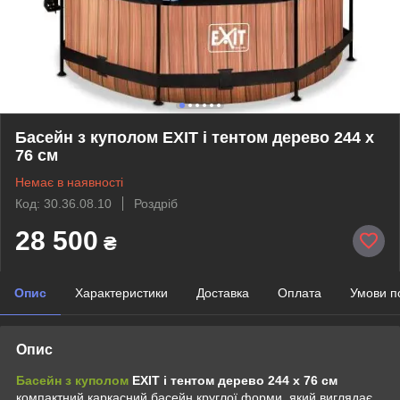
Басейн з куполом EXIT і тентом дерево 244 х
76 см
Немає в наявності
Код: 30.36.08.10
Роздріб
28 500
₴
Опис
Характеристики
Доставка
Оплата
Умови п
Опис
Басейн з куполом
EXIT і тентом дерево 244 х 76 см
компактний каркасний басейн круглої форми, який виглядає