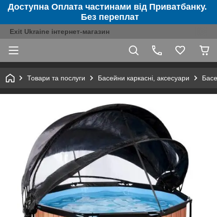
Доступна Оплата частинами від Приватбанку.
Без переплат
Exit Ukraine інтернет-магазин
Товари та послуги
Басейни каркасні, аксесуари
Басе