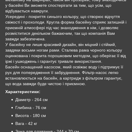
у басейні Ви зможете спостерігати за тим, що усім, що
відбувається навкруги.
Усередині - покриття синього кольору, що створює відчуття
свіжості і прохолоди. Кругла форма басейну сприяє затишній і
приємній атмосфері під час знаходження в нім, і дозволяє
розміститися декільком бажаючим, так що компанія Вам
завжди забезпечена.
У басейну не лише красивий дизайн, він міцний і стійкий,
завдяки восьми ногам рами. Сталева рама чорного кольору
оцинкована і покрита порошковим методом, що оберігає її від
іржі і ушкоджень і гарантує тривале використання.
Басейн оснащений насосом, який освіжає воду і підтримує її
рух для попередження її забруднення. Фільтр-насос легко
встановлюється на басейн, а картридж з фільтром гарантує,
що вода завжди буде чистою і приємною.
Характеристики:
Діаметр - 264 см
Глибина - 76 см
Висота - 180 см
Вага - 42 кг
Зона для плавання - 244 х 70 см