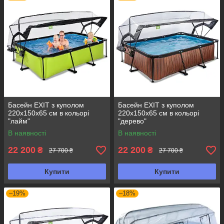
Басейн EXIT з куполом
Басейн EXIT з куполом
220х150х65 см в кольорі
220х150х65 см в кольорі
"лайм"
"дерево"
В наявності
В наявності
22 200
22 200
₴
₴
27 700 ₴
27 700 ₴
Купити
Купити
–19%
–18%