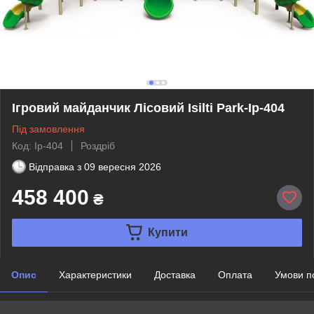
Ігровий майданчик Лісовий Isilti Park-Iр-404
Під замовлення
Код: Ip-404
Роздріб
Відправка з
09 вересня 2026
458 400
₴
Купити
Опис
Характеристики
Доставка
Оплата
Умови п