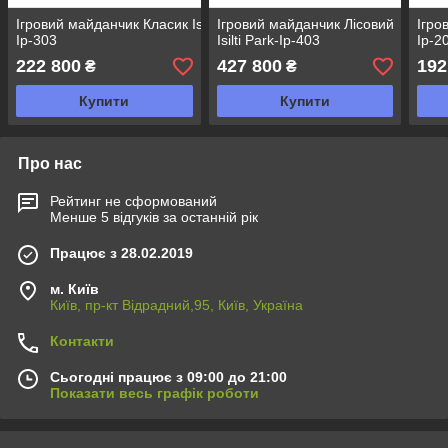
Ігровий майданчик Класик Isilti Park-
Ігровий майданчик Лісовий
Ігро
Iр-303
Isilti Park-Iр-403
Iр-2
222 800
427 800
192
₴
₴
Купити
Купити
Про нас
Рейтинг не сформований
Менше 5 відгуків за останній рік
Працює з 28.02.2019
м. Київ
Київ, пр-кт Відрадний,95, Київ, Україна
Контакти
Сьогодні працює з 09:00 до 21:00
Показати весь графік роботи