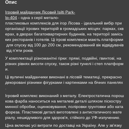
Опис
Ігровий майданчик Лісовий Isilti Park-
Iр-404
- одна з серії метало-
пластиковых комплексів для ігор Лісова - ідеальний вибір при
організації ігрових територій в громадських місцях: парках, скв
ерах, в дворах багатоквартирних будинків, на території замісь
ких ресторанів і готелів. Ці ігрові комплекси мають платформи
для спуску від 100 до 200 см, рекомендований вік відвідувачів
від п'яти років.
У комплектації різноманітні гірки: прямі, подвійні, гвинтові, на
різних рівнях висоти спуску, також різні тунелі і степ платформ
и.
Ці вуличні майданчики виконані в лісовій тематиці, прекрасно
декоровані різними фігурками і картинками на бічних панелях
.
Ігровий комплекс виконаний з металу. Електростатична порош
кова фарба наноситься на металеві деталі шляхом піскостру
минної обробки, оцинковування, поліровки грунтовки або ката
фореза. Пластикові деталі виготовлені з антистатичного мате
ріалу, нешкідливого для здоров'я, стійкого до УФ-излучению.
Ціна включає усі витрати по доставці на Україну. Але у зв'язку