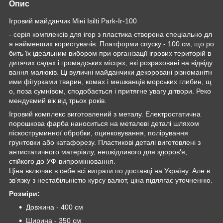
Опис
Ігровий майданчик Міні Isilti Park-Ir-100
- серія комплексів для ігор з пластика створена спеціально дл
я найменших користувачів. Платформи спуску - 100 см, що ро
бить їх ідеальним вибором при організації ігрових територій в
дитячих садах і громадських місцях, які розраховані на відвіду
вання малюків. Ці вуличні майданчики декоровані різноманітн
ими фігурками тварин, комах і мешканців морських глибин, щ
о, поза сумнівом, сподобається і притягне увагу дітвори. Реко
мендуємий вік від трьох років.
Ігровий комплекс виготовлений з металу. Електростатична
порошкова фарба наноситься на металеві деталі шляхом
піскоструминної обробки, оцинковування, полірування
грунтовки або катафорезу. Пластикові деталі виготовлені з
антистатичного матеріалу, нешкідливого для здоров'я,
стійкого до УФ-випромінювання.
Ціна включає в себе всі витрати по доставці на Україну. Але в
зв'язку з нестабільністю курсу валют, ціна підлягає уточненню.
Розміри:
Довжина - 400 см
Ширина - 350 см