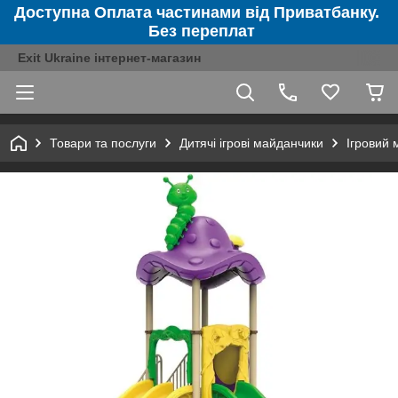
Доступна Оплата частинами від Приватбанку.
Без переплат
Exit Ukraine інтернет-магазин
Товари та послуги
Дитячі ігрові майданчики
Ігровий м